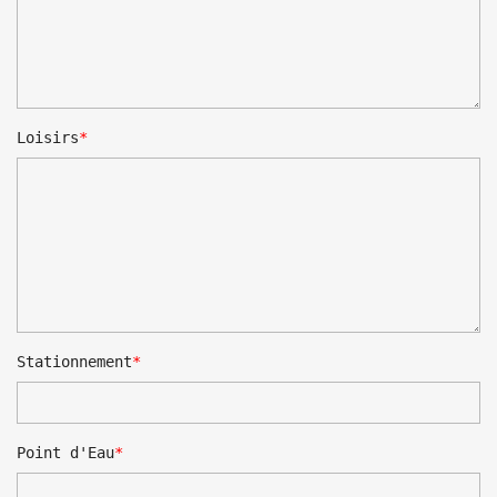
Loisirs
×
Créer une liste d'envies
Nom de la liste d'envies
Stationnement
Annuler
Créer une liste d'envies
Point d'Eau